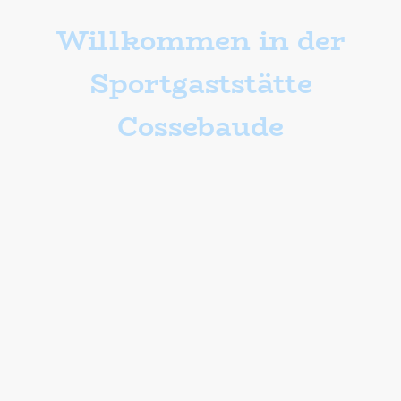
Willkommen in der
Sportgaststätte
Cossebaude
Öffnungszeiten
Die - Fr: 16 Uhr bis 22 Uhr
Sa: 11 Uhr bis 23 Uhr
So: 11 Uhr bis 20 Uhr
In Absprache auch gern außerhalb unserer Öffnungszeiten.
Herzlich willkommen in der Sportgaststätte Cossebaude
Seit dem
1. Januar 2005
steht die Sportgaststätte Cossebaude für gutes
Essen, gesellige Stunden und Feierlichkeiten in gemütlicher Atmosphäre. Seit
über
20 Jahren
dürfen wir unsere Gäste mit hausgemachten Speisen,
regionalen und überregionalen Getränkespezialitäten sowie einem fairen
Preis-Leistungs-Verhältnis begrüßen.
Ob zum gemütlichen Abendessen, zum Treffen mit Freunden, zur