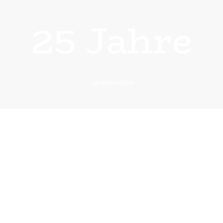
25 Jahre
zufriedene Gäste
regelmäßi
g